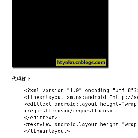
代码如下：
<?xml version="1.0" encoding="utf-8"?>
<linearlayout xmlns:android="http://s
<edittext android:layout_height="wrap
<requestfocus></requestfocus>

</edittext>

<textview android:layout_height="wrap
</linearlayout>